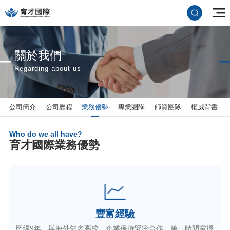
關於我們
Regarding about us
公司簡介
公司歷程
業務優勢
專業團隊
師資團隊
權威背書
Who do we all have?
育才國際業務優勢
豐富經驗
歷經9年，與海外知名高校、企業保持緊密合作，第一時間掌握